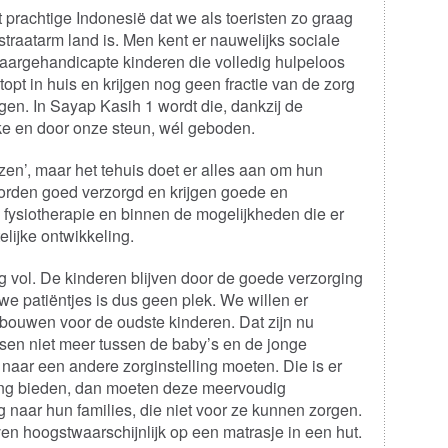
t prachtige Indonesië dat we als toeristen zo graag
straatarm land is. Men kent er nauwelijks sociale
waargehandicapte kinderen die volledig hulpeloos
topt in huis en krijgen nog geen fractie van de zorg
gen. In Sayap Kasih 1 wordt die, dankzij de
e en door onze steun, wél geboden.
zen’, maar het tehuis doet er alles aan om hun
worden goed verzorgd en krijgen goede en
 fysiotherapie en binnen de mogelijkheden die er
elijke ontwikkeling.
 vol. De kinderen blijven door de goede verzorging
we patiëntjes is dus geen plek. We willen er
bouwen voor de oudste kinderen. Dat zijn nu
ssen niet meer tussen de baby’s en de jonge
naar een andere zorginstelling moeten. Die is er
vang bieden, dan moeten deze meervoudig
naar hun families, die niet voor ze kunnen zorgen.
en hoogstwaarschijnlijk op een matrasje in een hut.