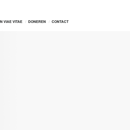
N VIAE VITAE
/
DONEREN
/
CONTACT