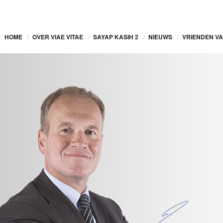
HOME
/
OVER VIAE VITAE
/
SAYAP KASIH 2
/
NIEUWS
/
VRIENDEN VA