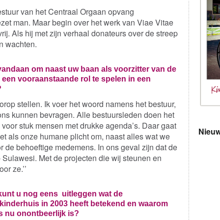
estuur van het Centraal Orgaan opvang
zet man. Maar begin over het werk van Viae Vitae
rij. Als hij met zijn verhaal donateurs over de streep
en wachten.
 vandaan om naast uw baan als voorzitter van de
een vooraanstaande rol te spelen in een
?
voorop stellen. Ik voer het woord namens het bestuur,
 ons kunnen bevragen. Alle bestuursleden doen het
k voor stuk mensen met drukke agenda’s. Daar gaat
Nieuw
het als onze humane plicht om, naast alles wat we
oor de behoeftige medemens. In ons geval zijn dat de
 Sulawesi. Met de projecten die wij steunen en
or ze.’’
kunt u nog eens uitleggen wat de
 kinderhuis in 2003 heeft betekend en waarom
 nu onontbeerlijk is?