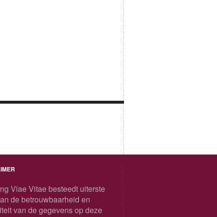
AIMER
ing Viae Vitae besteedt uiterste
aan de betrouwbaarheid en
iteit van de gegevens op deze