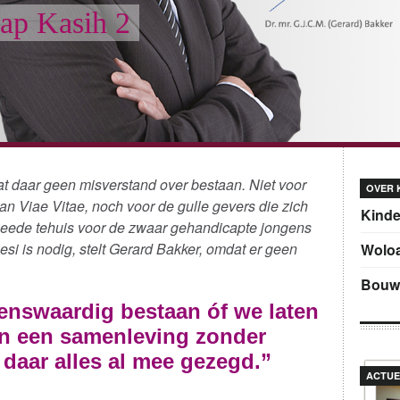
yap Kasih 2
t daar geen misverstand over bestaan. Niet voor
OVER 
n Viae Vitae, noch voor de gulle gevers die zich
Kinde
tweede tehuis voor de zwaar gehandicapte jongens
i is nodig, stelt Gerard Bakker, omdat er geen
Woloa
Bouw
nswaardig bestaan óf we laten
 in een samenleving zonder
s daar alles al mee gezegd.”
ACTUE