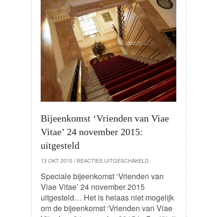
Bijeenkomst ‘Vrienden van Viae
Vitae’ 24 november 2015:
uitgesteld
VOOR
13 OKT 2015
/
REACTIES UITGESCHAKELD
BIJEENKOMST
‘VRIENDEN
Speciale bijeenkomst ‘Vrienden van
VAN
Viae Vitae’ 24 november 2015
VIAE
VITAE’
uitgesteld… Het is helaas niet mogelijk
24
om de bijeenkomst ‘Vrienden van Viae
NOVEMBER
2015: