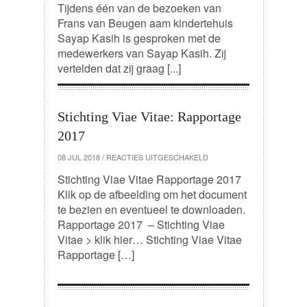
Tijdens één van de bezoeken van
Frans van Beugen aam kindertehuis
Sayap Kasih is gesproken met de
medewerkers van Sayap Kasih. Zij
vertelden dat zij graag [...]
Stichting Viae Vitae: Rapportage
2017
VOOR
08 JUL 2018
/
REACTIES UITGESCHAKELD
STICHTING
VIAE
Stichting Viae Vitae Rapportage 2017
VITAE:
Klik op de afbeelding om het document
RAPPORTAGE
2017
te bezien en eventueel te downloaden.
Rapportage 2017 – Stichting Viae
Vitae > klik hier… Stichting Viae Vitae
Rapportage […]