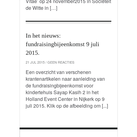
Vitae’ op 24 november2015 in Sociëteit
UITGESTELD
de Witte in […]
In het nieuws:
fundraisingbijeenkomst 9 juli
2015.
21 JUL 2015
/
GEEN REACTIES
Een overzicht van verschenen
krantenartikelen naar aanleiding van
de fundraisingbijeenkomst voor
kindertehuis Sayap Kasih 2 in het
Holland Event Center in Nijkerk op 9
juli 2015. Klik op de afbeelding om [...]